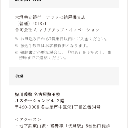
大垣共立銀行 テラッセ納屋橋支店
（普通）401871
合同会社 キャリアアップ・イノベーション
※ お申込み日から7営業日以内にご入金ください。
※ 振込手数料はお客様負担となります。
※ 領収書が必要な場合は、「宛名」を明記の上、事
務局までご連絡ください。
会場
鮎川義塾 名古屋熱田校
Ｊステーションビル ２階
〒460-0008 名古屋市中区栄1丁目21番34号
＜アクセス＞
・地下鉄東山線・鶴舞線「伏見駅」8番出口徒歩