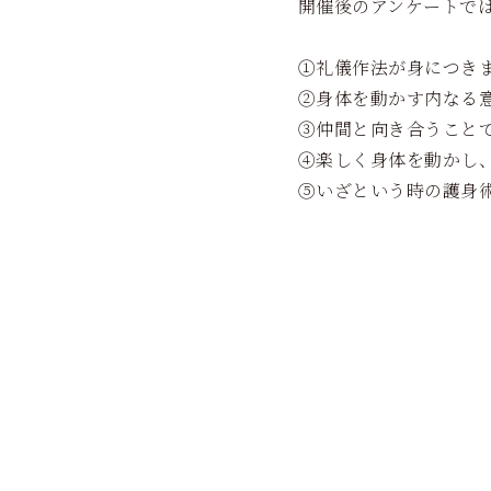
開催後のアンケートで
①礼儀作法が身につき
②身体を動かす内なる
③仲間と向き合うこと
④楽しく身体を動かし
⑤いざという時の護身